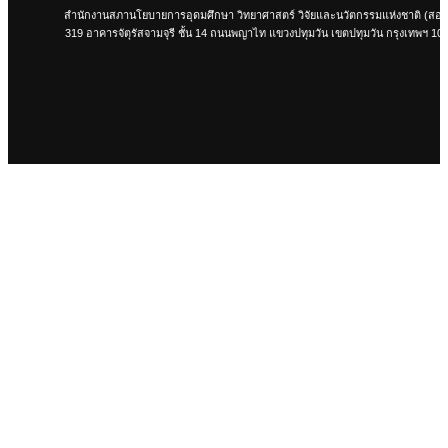
สำนักงานสภานโยบายการอุดมศึกษา วิทยาศาสตร์ วิจัยและนวัตกรรมแห่งชาติ (สอว
319 อาคารจัตุรัสจามจุรี ชั้น 14 ถนนพญาไท แขวงปทุมวัน เขตปทุมวัน กรุงเทพฯ 10