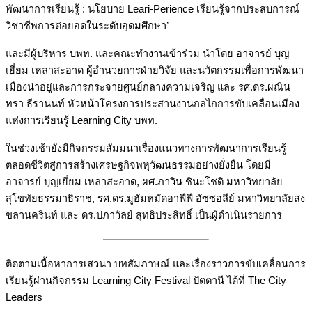
พัฒนาการเรียนรู้ : นโยบาย Leari-Perience เรียนรู้จากประสบการณ์
วิชาชีพการต่อยอดในระดับอุดมศึกษา’
และมีผู้บริหาร บพท. และคณะทำงานเข้าร่วม นำโดย อาจารย์ บุญ
เยี่ยม เหลาสะอาด ผู้อำนวยการฝ่ายวิจัย และนวัตกรรมเพื่อการพัฒนา
เมืองน่าอยู่และการกระจายศูนย์กลางความเจริญ และ รศ.ดร.ผณิน
ทรา ธีรานนท์ หัวหน้าโครงการประสานงานกลไกการขับเคลื่อนเมือง
แห่งการเรียนรู้ Learning City บพท.
ในช่วงเช้ายังมีกิจกรรมสัมมนาเรื่องแนวทางการพัฒนาการเรียนรู้
ตลอดชีวิตสู่การสร้างเศรษฐกิจพหุวัฒนธรรมอย่างยั่งยืน โดยมี
อาจารย์ บุญเยี่ยม เหลาสะอาด, ผศ.ภาวิน ชินะโชติ มหาวิทยาลัย
สุโขทัยธรรมาธิราช, รศ.ดร.มูฮัมหมัดอาฟีฟี อัซซอลีย์ มหาวิทยาลัยสง
ขลานครินท์ และ ดร.ปภาวัลย์ สุทธิประสิทธิ์ เป็นผู้ดำเนินรายการ
ติดตามเนื้อหาการเสวนา บทสัมภาษณ์ และเรื่องราวการขับเคลื่อนการ
เรียนรู้ผ่านกิจกรรม Learning City Festival ปัตตานี ได้ที่ The City
Leaders