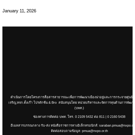
January 11, 2026
ดำเนินการโดยโครงการสื่อสารสาธารณะเพื่อการพัฒนาเมืองน่าอยู่และการกระจายศูนย์
เจริญ,หจก.ตั้งเก๊า โปรดักชั่น & Bro สนับสนุนโดย หน่วยบริหารและจัดการทุนด้านการพัฒนาร
(บพท.)
ช่องทางการติดต่อ บพท. โทร.
0 2109 5432
ต่อ 811 |
0 2160 5438
อีเมลสารบรรณกลาง รับ-ส่ง หนังสือราชการทางอิเล็กทรอนิกส์:
saraban.pmua@nxpo.or.
ติดต่อสอบถามข้อมูล:
pmua@nxpo.or.th