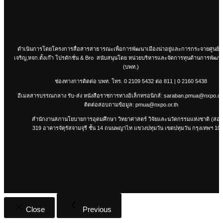
ดำเนินการโดยโครงการสื่อสารสาธารณะเพื่อการพัฒนาเมืองน่าอยู่และการกระจายศูนย์
เจริญ,หจก.ตั้งเก๊า โปรดักชั่น & Bro สนับสนุนโดย หน่วยบริหารและจัดการทุนด้านการพัฒนาร
(บพท.)
ช่องทางการติดต่อ บพท. โทร.
0 2109 5432
ต่อ 811 |
0 2160 5438
อีเมลสารบรรณกลาง รับ-ส่ง หนังสือราชการทางอิเล็กทรอนิกส์:
saraban.pmua@nxpo.or.
ติดต่อสอบถามข้อมูล:
pmua@nxpo.or.th
สำนักงานสภานโยบายการอุดมศึกษา วิทยาศาสตร์ วิจัยและนวัตกรรมแห่งชาติ (สอว
319 อาคารจัตุรัสจามจุรี ชั้น 14 ถนนพญาไท แขวงปทุมวัน เขตปทุมวัน กรุงเทพฯ 10
Close
Previous