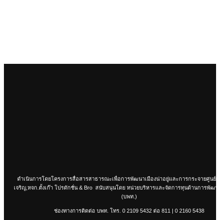
ดำเนินการโดยโครงการสื่อสารสาธารณะเพื่อการพัฒนาเมืองน่าอยู่และการกระจายศูนย์
เจริญ,หจก.ตั้งเก๊า โปรดักชั่น & Bro สนับสนุนโดย หน่วยบริหารและจัดการทุนด้านการพัฒนาร
(บพท.)
ช่องทางการติดต่อ บพท. โทร.
0 2109 5432
ต่อ 811 |
0 2160 5438