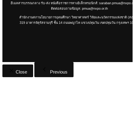
อีเมลสารบรรณกลาง รับ-ส่ง หนังสือราชการทางอิเล็กทรอนิกส์:
saraban.pmua@nxpo.or.
ติดต่อสอบถามข้อมูล:
pmua@nxpo.or.th
สำนักงานสภานโยบายการอุดมศึกษา วิทยาศาสตร์ วิจัยและนวัตกรรมแห่งชาติ (สอว
319 อาคารจัตุรัสจามจุรี ชั้น 14 ถนนพญาไท แขวงปทุมวัน เขตปทุมวัน กรุงเทพฯ 10
Close
Previous