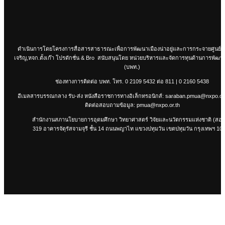
ดำเนินการโดยโครงการสื่อสารสาธารณะเพื่อการพัฒนาเมืองน่าอยู่และการกระจายศูนย์
เจริญ,หจก.ตั้งเก๊า โปรดักชั่น & Bro สนับสนุนโดย หน่วยบริหารและจัดการทุนด้านการพัฒนาร
(บพท.)
ช่องทางการติดต่อ บพท. โทร.
0 2109 5432
ต่อ 811 |
0 2160 5438
อีเมลสารบรรณกลาง รับ-ส่ง หนังสือราชการทางอิเล็กทรอนิกส์:
saraban.pmua@nxpo.or.
ติดต่อสอบถามข้อมูล:
pmua@nxpo.or.th
สำนักงานสภานโยบายการอุดมศึกษา วิทยาศาสตร์ วิจัยและนวัตกรรมแห่งชาติ (สอว
319 อาคารจัตุรัสจามจุรี ชั้น 14 ถนนพญาไท แขวงปทุมวัน เขตปทุมวัน กรุงเทพฯ 10