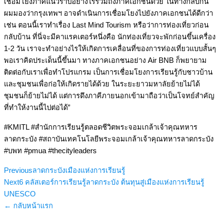
เชื่อมโยงภาคีแนวราบอย่างไรรวมถึงภาคเอกชนด้วย ในทางกลับกัน
ผมมองว่ากรุงเทพฯ อาจดำเนินการเชื่อมโยงไปยังภาคเอกชนได้ดีกว่า
เช่น ตอนนี้เราทำเรื่อง Last Mind Tourism หรือว่าการท่องเที่ยวก่อน
กลับบ้าน ที่นี่จะมีคาแรคเตอร์หนึ่งคือ นักท่องเที่ยวจะพักก่อนขึ้นเครื่อง
1-2 วัน เราจะทำอย่างไรให้เกิดการเคลื่อนที่ของการท่องเที่ยวแบบสั้นๆ
พอเราคิดประเด็นนี้ขึ้นมา ทางภาคเอกชนอย่าง Air BNB ก็พยายาม
ติดต่อกับเราเพื่อทำโปรแกรม เป็นการเชื่อมโยงการเรียนรู้กับชาวบ้าน
และชุมชนเพื่อก่อให้เกิดรายได้ด้วย ในระยะยาวมหาลัยย้ายไม่ได้
ชุมชนก็ย้ายไม่ได้ แต่การดึงภาคีภายนอกเข้ามาถือว่าเป็นโจทย์สำคัญ
ที่ทำให้งานนี้ไปต่อได้”
#KMITL #สำนักการเรียนรู้ตลอดชีวิตพระจอมเกล้าเจ้าคุณทหาร
ลาดกระบัง #สถาบันเทคโนโลยีพระจอมเกล้าเจ้าคุณทหารลาดกระบัง
#บพท #pmua #thecityleaders
Previous
ลาดกระบังเมืองแห่งการเรียนรู้
Next
6 คลัสเตอร์การเรียนรู้ลาดกระบัง ต้นทุนสู่เมืองแห่งการเรียนรู้
UNESCO
← กลับหน้าแรก